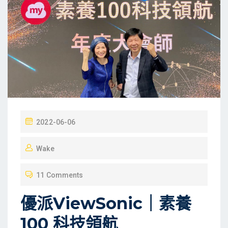
P
2022-06-06
O
Wake
S
T
11 Comments
E
D
優派ViewSonic｜素養
O
100 科技領航
N