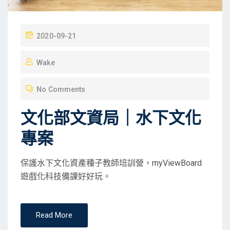
P
2020-09-21
O
Wake
S
T
No Comments
E
D
文化部文資局｜水下文化
O
專案
N
保護水下文化資產種子教師培訓營，myViewBoard
遊戲化科技備課好好玩。
Read More