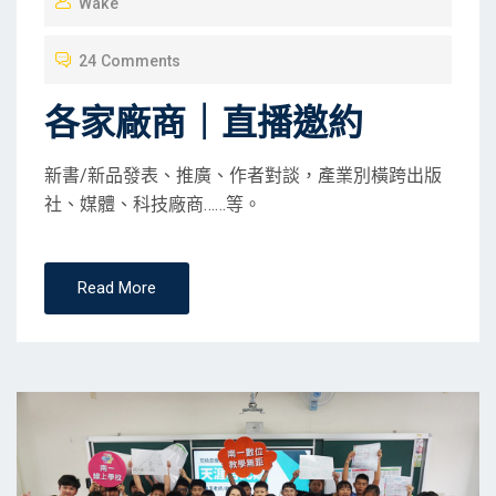
Wake
S
T
24 Comments
E
D
各家廠商｜直播邀約
O
N
新書/新品發表、推廣、作者對談，產業別橫跨出版
社、媒體、科技廠商……等。
Read More