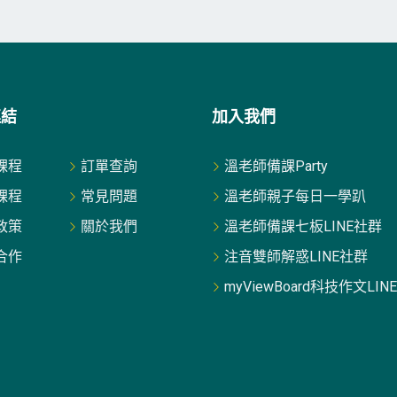
連結
加入我們
課程
訂單查詢
溫老師備課Party
課程
常見問題
溫老師親子每日一學趴
政策
關於我們
溫老師備課七板LINE社群
合作
注音雙師解惑LINE社群
myViewBoard科技作文LIN