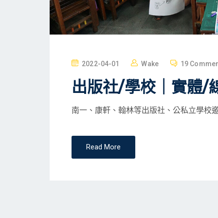
P
2022-04-01
Wake
19 Commen
O
出版社/學校｜實體/
S
T
南一、康軒、翰林等出版社、公私立學校邀
E
D
O
Read More
N