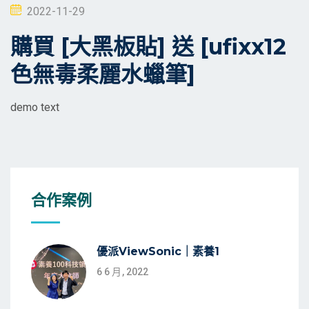
Posted
2022-11-29
on
購買 [大黑板貼] 送 [ufixx12
色無毒柔麗水蠟筆]
demo text
合作案例
優派ViewSonic｜素養1
6 6 月, 2022