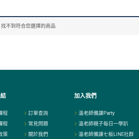
找不到符合您選擇的商品
連結
加入我們
課程
訂單查詢
溫老師備課Party
課程
常見問題
溫老師親子每日一學趴
政策
關於我們
溫老師備課七板LINE社群