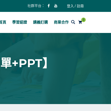
社群平台：
登入 / 註冊
0
首頁
學習認證
講義訂購
商業合作
單+PPT】