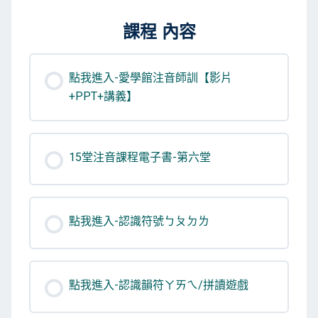
課程 內容
點我進入-愛學館注音師訓【影片
+PPT+講義】
15堂注音課程電子書-第六堂
點我進入-認識符號ㄅㄆㄉㄌ
點我進入-認識韻符ㄚㄞㄟ/拼讀遊戲