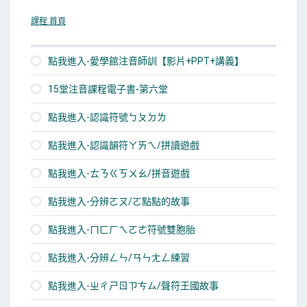
課程 首頁
點我進入-愛學館注音師訓【影片+PPT+講義】
15堂注音課程電子書-第六堂
點我進入-認識符號ㄅㄆㄉㄌ
點我進入-認識韻符ㄚㄞㄟ/拼讀遊戲
點我進入-ㄊㄋㄍㄎㄨㄠ/拼音遊戲
點我進入-分辨ㄛㄡ/ㄛ點點的故事
點我進入-ㄇㄈㄏㄟㄛㄜ符號雙胞胎
點我進入-分辨ㄥㄣ/ㄢㄣㄤㄥ練習
點我進入-ㄓㄔㄕㄖㄗㄘㄙ/聲符王國故事