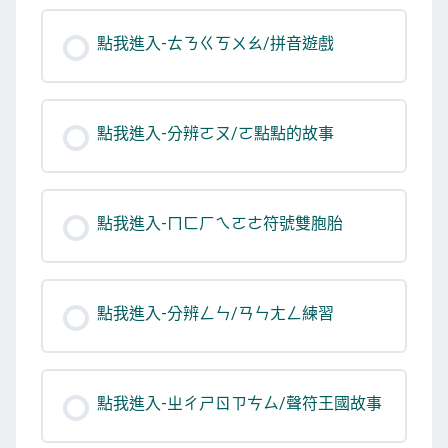
點我進入-ㄊㄋㄍㄎㄨㄠ/拼音遊戲
點我進入-分辨ㄛㄡ/ㄛ點點的故事
點我進入-ㄇㄈㄏㄟㄛㄜ符號雙胞胎
點我進入-分辨ㄥㄣ/ㄢㄣㄤㄥ練習
點我進入-ㄓㄔㄕㄖㄗㄘㄙ/聲符王國故事