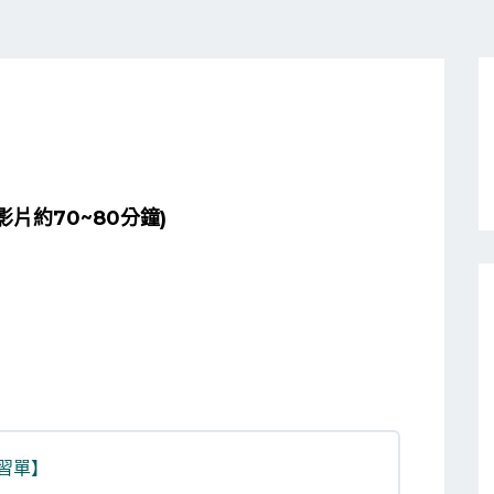
(影片約70~80分鐘)
學習單】