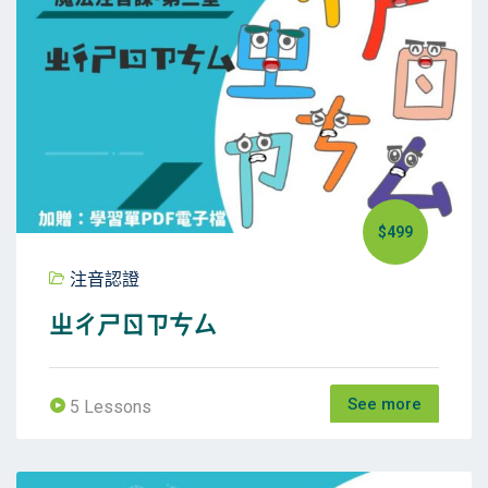
$499
注音認證
ㄓㄔㄕㄖㄗㄘㄙ
See more
5 Lessons